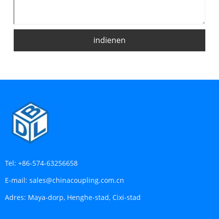
indienen
Tel:
+86-574-63256658
E-mail:
sales@chinacoupling.com.cn
Adres:
Maya-dorp, Henghe-stad, Cixi-stad