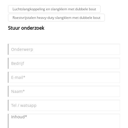
omgevingen met hoge druk. U vindt er ook
Luchtslangkoppeling en slangklem met dubbele bout
installatiebegeleiding, vergelijkingstabellen, inzichten in
probleemoplossing en onderhoudstips die zijn ontworpen om
Roestvrijstalen heavy-duty slangklem met dubbele bout
ingenieurs, technici en kopers te helpen weloverwogen
beslissingen te nemen.
Stuur onderzoek