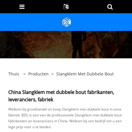
Thuis
>
Producten
>
Slangklem Met Dubbele Bout
China Slangklem met dubbele bout fabrikanten,
leveranciers, fabriek
Welkom bij groothandel en koop Slangklem met dubbele bout in onze
fabriek. BDL is een van de professionele Slangklem met dubbele bout
fabrikanten en leveranciers in China. Welkom bij ons bedrijf om u een
lage prijs voor u te bieden.