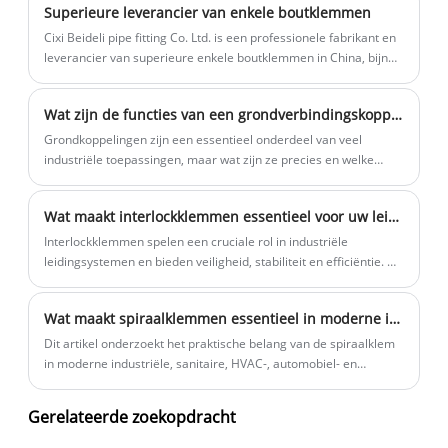
Superieure leverancier van enkele boutklemmen
betere prijs voor u. Onze roestvrijstalen camlock-koppeling met
goede kwaliteit en goede prijs. We zijn erg blij om de beste
Cixi Beideli pipe fitting Co. Ltd. is een professionele fabrikant en
roestvrijstalen camlock-koppeling voor u te leveren. In
leverancier van superieure enkele boutklemmen in China, bijna
afwachting van uw aanvraag.
20 jaar. We zijn sterk en hebben een compleet management. We
houden ons voornamelijk bezig met het maken van een serie
Wat zijn de functies van een grondverbindingskoppeling?
superieure enkele boutklemmen en dergelijke. We houden ons
aan het principe van kwaliteitsoriëntatie en klantprioriteit, we
​Grondkoppelingen zijn een essentieel onderdeel van veel
verwelkomen oprecht uw brieven, telefoontjes en onderzoeken
industriële toepassingen, maar wat zijn ze precies en welke
voor zakelijke koperbewerking. u te allen tijde verzekerd van
functies dienen ze?
onze hoogwaardige dienstverlening.
Wat maakt interlockklemmen essentieel voor uw leidingsystemen?
Interlockklemmen spelen een cruciale rol in industriële
leidingsystemen en bieden veiligheid, stabiliteit en efficiëntie. Dit
artikel onderzoekt de typen, toepassingen, installatiemethoden,
onderhoud en voordelen van interlockklemmen, waardoor
Wat maakt spiraalklemmen essentieel in moderne industriële en leidingsystemen?
ingenieurs, technici en inkoopprofessionals weloverwogen
beslissingen kunnen nemen. Leer van de expertise van CIXI
Dit artikel onderzoekt het praktische belang van de spiraalklem
BEIDELI PIPE FITTING CO.,LTD. en optimaliseer uw
in moderne industriële, sanitaire, HVAC-, automobiel- en
leidingoplossingen.
mechanische systemen. Er wordt uitgelegd hoe spiraalklemmen
werken, waarom ze op grote schaal worden gebruikt en welke
Gerelateerde zoekopdracht
problemen ze oplossen in praktijktoepassingen zoals
trillingscontrole, afdichtingsversterking, slangbeveiliging en