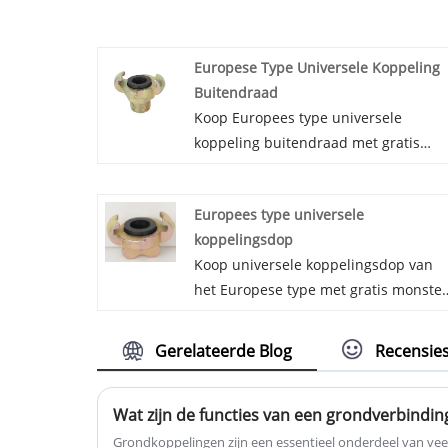
Europese Type Universele Koppeling
Buitendraad
Koop Europees type universele
koppeling buitendraad met gratis
monsters gemaakt in China, Cixi
Beideli pijpfitting Co. Ltd. is
Europees type universele
grootschalige productie en leverancie
koppelingsdop
in China. We zijn al 20 jaar actief in h
Koop universele koppelingsdop van
Europese type universele koppeling
het Europese type met gratis monster
buitendraad. Als u geïnteresseerd
gemaakt in China, Cixi Beideli
bent in het Europese type universele
pijpfitting Co. Ltd. is grootschalige
koppeling met buitendraad, neem da
Gerelateerde Blog
Recensie
productie en leverancier in China. We
nu contact met ons op, we zullen u zo
zijn al 20 jaar in Europese universele
snel mogelijk antwoorden.
Wat zijn de functies van een grondverbindi
koppeling buitendraad. Als u
geïnteresseerd bent in Universele
​Grondkoppelingen zijn een essentieel onderdeel van vee