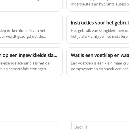
moersleutels en hydrantsleutels p
.
onze sleutel- en brandkraansleutels
hydrantsleutels gemaakt van mater
hebben een goede kwaliteit. En we
dus onze moersleutels en hydrant
hebben ook een goede prijs. We kijken
een goede prijs. We kijken ernaar
Instructies voor het gebr
ernaar uit om met u samen te werken.
klep de kernfunctie van het
Het gebruik van slangklemmen omv
oor wordt gezorgd dat de
het juiste klemtype, het installer
or energie wordt bespaard en
worden aangepast aan het klemon
oneindige klemmen) en het slangt
Wanneer moet u kiezen voor een spiraalklem op een ingewikkelde slang?
leisende scenario's is het de
Een voetklep is een klein maar cru
n en catastrofale storingen
pompsystemen en speelt een beslis
werkt, wil ik het perspectief van
voorkomen van terugstroming en
slissing.
de eenvoud kan het kiezen van de v
frequent onderhoud of volledige 
voetklep is, hoe deze werkt, de ty
selecteren voor betrouwbaarheid 