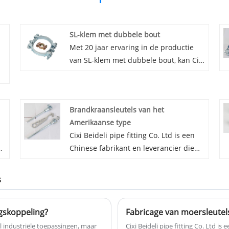
SL-klem met dubbele bout
Met 20 jaar ervaring in de productie
van SL-klem met dubbele bout, kan Cixi
Beideli Pipe Fitting Co. Ltd. een breed
scala aan SL-klem met dubbele bout
leveren. Hoge kwaliteit en redelijke
Brandkraansleutels van het
r
prijs SL-klem met dubbele bout kan
Amerikaanse type
et
aan veel toepassingen voldoen. onze
Cixi Beideli pipe fitting Co. Ltd is een
online tijdige service over SL-klem met
s
Chinese fabrikant en leverancier die
dubbele bout. Naast de onderstaande
voornamelijk brandkraansleutels van
productlijst kunt u ook uw eigen logo
het Amerikaanse type produceert met
n
van SL-klem met dubbele bout
s
20 jaar ervaring. Onze 189
aanpassen aan uw vereisten. Neem
brandsleutel- en brandkraansleutels
gerust contact met ons op.
ngskoppeling?
Fabricage van moersleutel
gemaakt van koolstofstaal met
technologie verloren wasgieten, dus
l industriële toepassingen, maar
Cixi Beideli pipe fitting Co. Ltd i