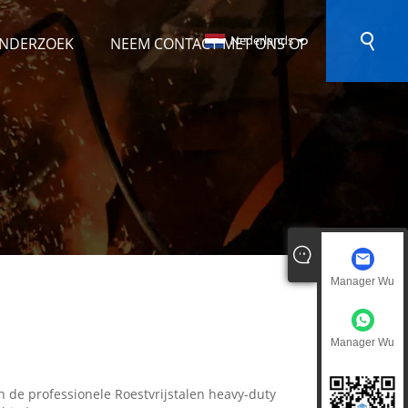
Nederlands
ONDERZOEK
NEEM CONTACT MET ONS OP
Manager Wu
Manager Wu
 de professionele Roestvrijstalen heavy-duty