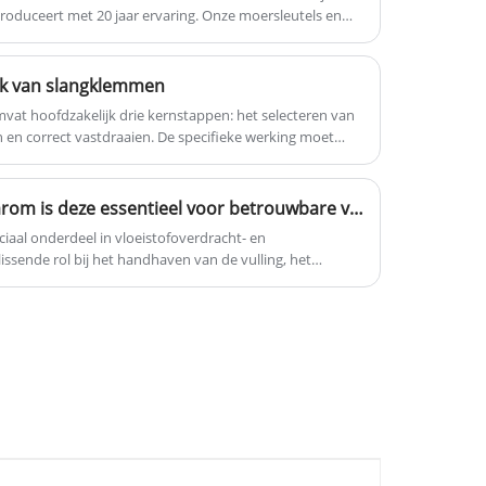
roduceert met 20 jaar ervaring. Onze moersleutels en
dienstverlening.
iaal koolstofstaal met technologie verloren wasgieten,
sleutels hebben een goede kwaliteit. En we hebben ook
 uit om met u samen te werken.
uik van slangklemmen
at hoofdzakelijk drie kernstappen: het selecteren van
en en correct vastdraaien. De specifieke werking moet
twerp (zoals klemmen met bouten, schroefdraad of
ype om afdichting en stevigheid te garanderen.
Wat is een voetklep en waarom is deze essentieel voor betrouwbare vloeistofregelsystemen
ciaal onderdeel in vloeistofoverdracht- en
sende rol bij het handhaven van de vulling, het
 het beschermen van pompen tegen schade. Ondanks
erkeerde voetklep leiden tot efficiëntieverlies,
systeemuitval. Deze diepgaande gids onderzoekt wat een
pen, materialen, toepassingen en hoe u de juiste kunt
op de lange termijn.