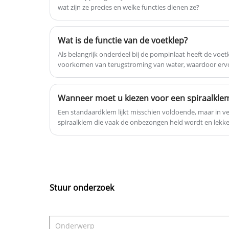
wat zijn ze precies en welke functies dienen ze?
koppelingsdop van het Europese type
Neem nu contact met ons op, wij
zullen u zo snel mogelijk antwoorden.
Wat is de functie van de voetklep?
Als belangrijk onderdeel bij de pompinlaat heeft de voet
voorkomen van terugstroming van water, waardoor erv
pompinlaat continu met vloeistof wordt gevuld, waardo
verstopping wordt voorkomen.
Een standaardklem lijkt misschien voldoende, maar in vee
spiraalklem die vaak de onbezongen held wordt en lekke
voorkomt. Nu ik heb gezien wat in de praktijk wel en niet 
een professional delen op het nemen van deze cruciale be
Stuur onderzoek