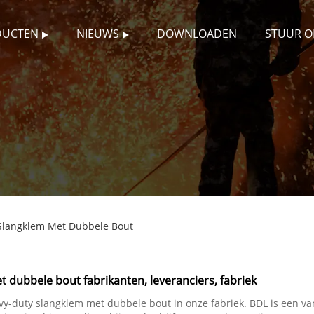
DUCTEN
NIEUWS
DOWNLOADEN
STUUR 
 Slangklem Met Dubbele Bout
 dubbele bout fabrikanten, leveranciers, fabriek
vy-duty slangklem met dubbele bout in onze fabriek. BDL is een van