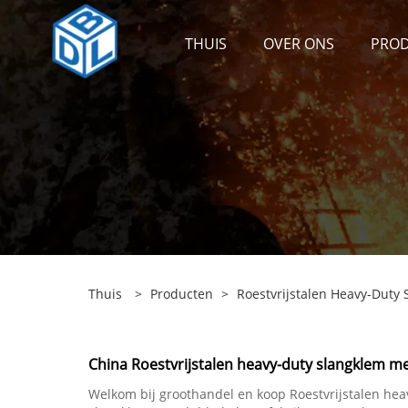
THUIS
OVER ONS
PRO
Thuis
>
Producten
>
Roestvrijstalen Heavy-Duty
China Roestvrijstalen heavy-duty slangklem met
Welkom bij groothandel en koop Roestvrijstalen hea