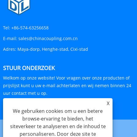
Tel:
+86-574-63256658
E-mail:
sales@chinacoupling.com.cn
Adres:
Maya-dorp, Henghe-stad, Cixi-stad
STUUR ONDERZOEK
Welkom op onze website! Voor vragen over onze producten of
prijslijst kunt u uw e-mail achterlaten en wij nemen binnen 24
uur contact met u op.
X
ONDERZOEK NU
We gebruiken cookies om u een betere
browse-ervaring te bieden, het
siteverkeer te analyseren en de inhoud te
personaliseren. Door deze site te
Links
Sitemap
RSS
XML
Privacybeleid