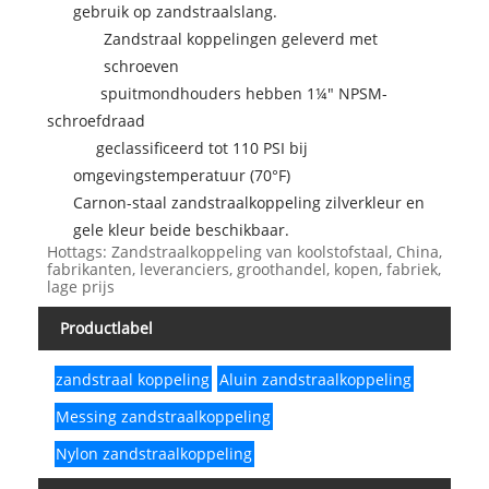
gebruik op zandstraalslang.
Zandstraal koppelingen geleverd met
schroeven
spuitmondhouders hebben 1¼" NPSM-
schroefdraad
geclassificeerd tot 110 PSI bij
omgevingstemperatuur (70°F)
Carnon-staal zandstraalkoppeling zilverkleur en
gele kleur beide beschikbaar.
Hottags: Zandstraalkoppeling van koolstofstaal, China,
fabrikanten, leveranciers, groothandel, kopen, fabriek,
lage prijs
Productlabel
zandstraal koppeling
Aluin zandstraalkoppeling
Messing zandstraalkoppeling
Nylon zandstraalkoppeling