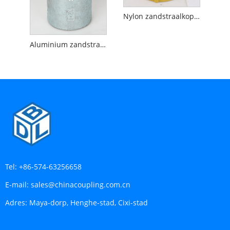
Nylon zandstraalkoppeling
Aluminium zandstraalkoppeling
Tel:
+86-574-63256658
E-mail:
sales@chinacoupling.com.cn
Adres:
Maya-dorp, Henghe-stad, Cixi-stad