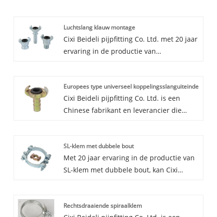
Luchtslang klauw montage
Cixi Beideli pijpfitting Co. Ltd. met 20 jaar
ervaring in de productie van
luchtslangklauwfittingen, kunnen we een
breed scala aan luchtslangklauwfittingen
Europees type universeel koppelingsslanguiteinde
leveren. Onze luchtslangklauwfittingen
Cixi Beideli pijpfitting Co. Ltd. is een
hebben een zeer goede kwaliteit en een
Chinese fabrikant en leverancier die
lagere prijs, en we bieden ook
voornamelijk een Europees type
professionele after-sales service, kijken
universeel koppelingsslanguiteinde
uit naar samenwerking.
SL-klem met dubbele bout
produceert met 20 jaar ervaring.
Met 20 jaar ervaring in de productie van
Vasthoudend aan het streven naar
SL-klem met dubbele bout, kan Cixi
perfecte kwaliteit en een goede prijs, is
Beideli Pipe Fitting Co. Ltd. een breed
ons Europese type universele
scala aan SL-klem met dubbele bout
koppelingsslanguiteinde tevredengesteld
Rechtsdraaiende spiraalklem
leveren. Hoge kwaliteit en redelijke prijs
door veel klanten. Als u geïnteresseerd