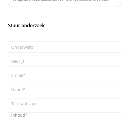
industriële als residentiële omgevingen. In dit artikel worden de
voordelen, technische kenmerken, installatiepraktijken en
onderhoudstips voor klemmen met enkele bout onderzocht,
terwijl klanten worden geholpen te begrijpen waarom het kiezen
Stuur onderzoek
van de juiste klem veelvoorkomende leidingproblemen kan
oplossen.