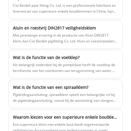
Cixi Beideli pipe fitting Co. Ltd. is een professionele fabrikant en
op, wij zullen u zo snel mogelijk
dienstverlening.
leverancier van superieure enkele boutklemmen in China, bijna
antwoorden.
20 jaar. We zijn sterk en hebben een compleet management. We
houden ons voornamelijk bezig met het maken van een serie
Aluin en roestvrij DIN2817 veiligheidsklem
superieure enkele boutklemmen en dergelijke. We houden ons
aan het principe van kwaliteitsoriëntatie en klantprioriteit, we
Met jarenlange ervaring in de productie van Aluin DIN2817
verwelkomen oprecht uw brieven, telefoontjes en onderzoeken
klem, kan Cixi Beideli pijpfitting Co. Ltd. Aluin en roestvrijstalen
voor zakelijke koperbewerking. u te allen tijde verzekerd van
DIN2817 klemmen in volledige maten leveren. Hoge kwaliteit
onze hoogwaardige dienstverlening.
Aluin DIN2817 klem kan aan vele toepassingen voldoen. Als u
Wat is de functie van de voetklep?
dat nodig heeft, kunt u onze online tijdige service krijgen over
Aluin DIN2817 klem. Naast de onderstaande productlijst kunt u
Als belangrijk onderdeel bij de pompinlaat heeft de voetklep de
ook uw eigen unieke Aluin DIN2817 klem aanpassen aan uw
kernfunctie van het voorkomen van terugstroming van water,
specifieke behoeften. We zijn erg blij om u Aluin DIN2817
waardoor ervoor wordt gezorgd dat de pompinlaat continu met
veiligheidsklem te kunnen leveren met een hoge kwaliteit en de
vloeistof wordt gevuld, waardoor energie wordt bespaard en
Wat is de functie van een spiraalklem?
beste prijs.
verstopping wordt voorkomen.
Pijpleidingaansluiting: spiraalklem speelt een belangrijke rol bij
de pijpleidingaansluiting, vooral bij de aansluiting van slangen
en harde buizen. Het kan een stevige afdichting en fixatie bieden
om de dichtheid en betrouwbaarheid van het pijpleidingsysteem
Waarom kiezen voor een superieure enkele boutklem voor uw leidingbehoeften?
te garanderen.
Een superieure klem met enkele bout biedt ongeëvenaarde
veiligheid en duurzaamheid voor leidingsystemen in zowel