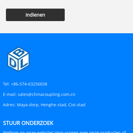
indienen
Tel:
+86-574-63256658
E-mail:
sales@chinacoupling.com.cn
Adres:
Maya-dorp, Henghe-stad, Cixi-stad
STUUR ONDERZOEK
Welkom op onze website! Voor vragen over onze producten of