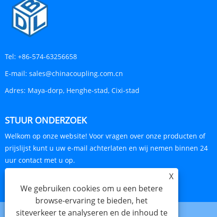
Tel:
+86-574-63256658
E-mail:
sales@chinacoupling.com.cn
Adres:
Maya-dorp, Henghe-stad, Cixi-stad
STUUR ONDERZOEK
Welkom op onze website! Voor vragen over onze producten of
prijslijst kunt u uw e-mail achterlaten en wij nemen binnen 24
uur contact met u op.
X
ONDERZOEK NU
We gebruiken cookies om u een betere
browse-ervaring te bieden, het
siteverkeer te analyseren en de inhoud te