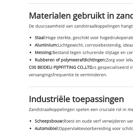
Materialen gebruikt in zan
De duurzaamheid van zandstraalkoppelingen hangt g
Staal:
Hoge sterkte, geschikt voor hogedrukoperati
Aluminium:
Lichtgewicht, corrosiebestendig, ide
Messing:
Bestand tegen schurende slijtage en cor
Rubberen of polymeerafdichtingen:
Zorg voor lek
CIXI BEIDELI PIJPFITTING CO.,LTD.
is gespecialiseerd 
vervangingsfrequentie te verminderen.
Industriële toepassingen
Zandstraalkoppelingen spelen een cruciale rol in m
Scheepsbouw:
Roest en oude verf verwijderen v
Automobiel:
Oppervlaktevoorbereiding voor schild