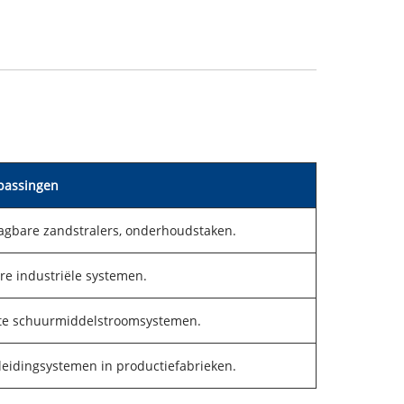
passingen
agbare zandstralers, onderhoudstaken.
re industriële systemen.
te schuurmiddelstroomsystemen.
pleidingsystemen in productiefabrieken.