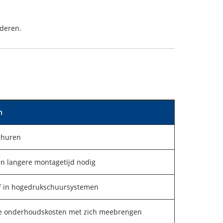
nderen.
n
schuren
en langere montagetijd nodig
ief in hogedrukschuursystemen
re onderhoudskosten met zich meebrengen