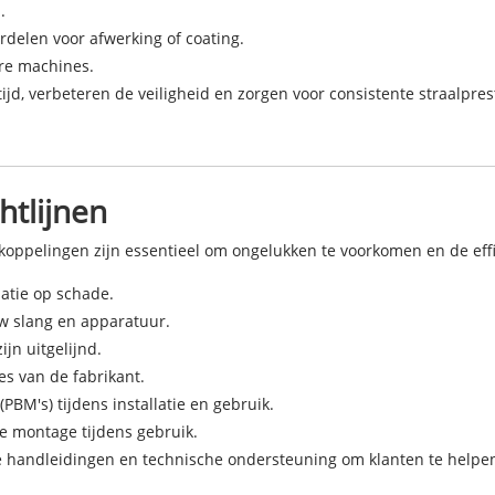
.
delen voor afwerking of coating.
re machines.
jd, verbeteren de veiligheid en zorgen voor consistente straalpre
chtlijnen
lkoppelingen zijn essentieel om ongelukken te voorkomen en de effi
latie op schade.
uw slang en apparatuur.
jn uitgelijnd.
es van de fabrikant.
BM's) tijdens installatie en gebruik.
ige montage tijdens gebruik.
e handleidingen en technische ondersteuning om klanten te helpen h