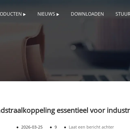
RODUCTEN
NIEUWS
DOWNLOADEN
STUU
straalkoppeling essentieel voor industrië
●
2026-03-25
●
9
●
Laat een bericht achter