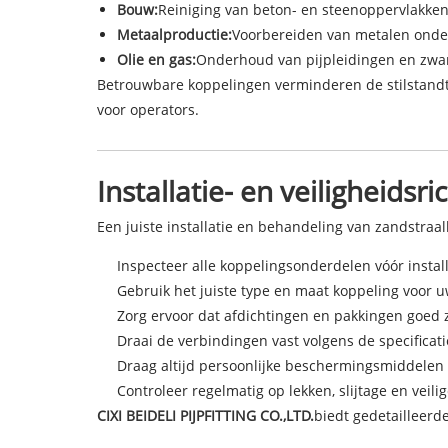
Bouw:
Reiniging van beton- en steenoppervlakken
Metaalproductie:
Voorbereiden van metalen onder
Olie en gas:
Onderhoud van pijpleidingen en zwa
Betrouwbare koppelingen verminderen de stilstandti
voor operators.
Installatie- en veiligheidsri
Een juiste installatie en behandeling van zandstraa
Inspecteer alle koppelingsonderdelen vóór instal
Gebruik het juiste type en maat koppeling voor 
Zorg ervoor dat afdichtingen en pakkingen goed zi
Draai de verbindingen vast volgens de specificati
Draag altijd persoonlijke beschermingsmiddelen (P
Controleer regelmatig op lekken, slijtage en veil
CIXI BEIDELI PIJPFITTING CO.,LTD.
biedt gedetailleerd