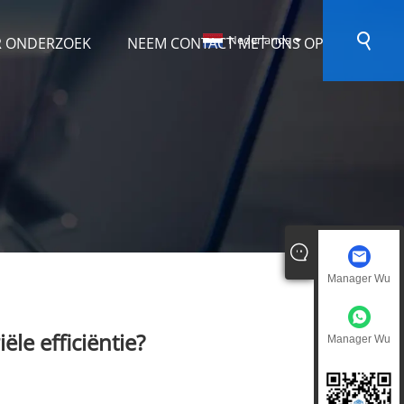
Nederlands
R ONDERZOEK
NEEM CONTACT MET ONS OP
Manager Wu
le efficiëntie?
Manager Wu