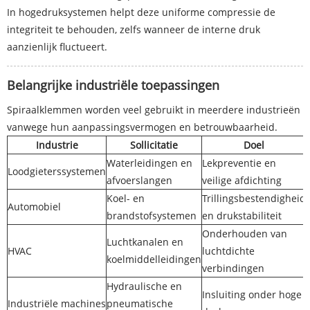
In hogedruksystemen helpt deze uniforme compressie de
integriteit te behouden, zelfs wanneer de interne druk
aanzienlijk fluctueert.
Belangrijke industriële toepassingen
Spiraalklemmen worden veel gebruikt in meerdere industrieën
vanwege hun aanpassingsvermogen en betrouwbaarheid.
Industrie
Sollicitatie
Doel
Waterleidingen en
Lekpreventie en
Loodgieterssystemen
afvoerslangen
veilige afdichting
Koel- en
Trillingsbestendigheid
Automobiel
brandstofsystemen
en drukstabiliteit
Onderhouden van
Luchtkanalen en
HVAC
luchtdichte
koelmiddelleidingen
verbindingen
Hydraulische en
Insluiting onder hoge
Industriële machines
pneumatische