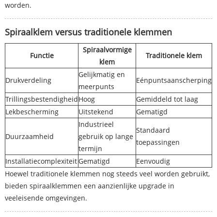
worden.
Spiraalklem versus traditionele klemmen
Spiraalvormige
Functie
Traditionele klem
klem
Gelijkmatig en
Drukverdeling
Eénpuntsaanscherping
meerpunts
Trillingsbestendigheid
Hoog
Gemiddeld tot laag
Lekbescherming
Uitstekend
Gematigd
Industrieel
Standaard
Duurzaamheid
gebruik op lange
toepassingen
termijn
Installatiecomplexiteit
Gematigd
Eenvoudig
Hoewel traditionele klemmen nog steeds veel worden gebruikt,
bieden spiraalklemmen een aanzienlijke upgrade in
veeleisende omgevingen.