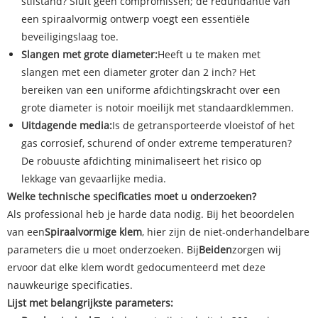
stilstand? Sluit geen compromissen; de redundantie van
een spiraalvormig ontwerp voegt een essentiële
beveiligingslaag toe.
Slangen met grote diameter:
Heeft u te maken met
slangen met een diameter groter dan 2 inch? Het
bereiken van een uniforme afdichtingskracht over een
grote diameter is notoir moeilijk met standaardklemmen.
Uitdagende media:
Is de getransporteerde vloeistof of het
gas corrosief, schurend of onder extreme temperaturen?
De robuuste afdichting minimaliseert het risico op
lekkage van gevaarlijke media.
Welke technische specificaties moet u onderzoeken?
Als professional heb je harde data nodig. Bij het beoordelen
van een
Spiraalvormige klem
, hier zijn de niet-onderhandelbare
parameters die u moet onderzoeken. Bij
Beiden
zorgen wij
ervoor dat elke klem wordt gedocumenteerd met deze
nauwkeurige specificaties.
Lijst met belangrijkste parameters: