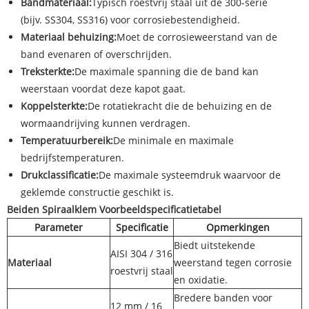
Bandmateriaal:
Typisch roestvrij staal uit de 300-serie
(bijv. SS304, SS316) voor corrosiebestendigheid.
Materiaal behuizing:
Moet de corrosieweerstand van de
band evenaren of overschrijden.
Treksterkte:
De maximale spanning die de band kan
weerstaan ​​voordat deze kapot gaat.
Koppelsterkte:
De rotatiekracht die de behuizing en de
wormaandrijving kunnen verdragen.
Temperatuurbereik:
De minimale en maximale
bedrijfstemperaturen.
Drukclassificatie:
De maximale systeemdruk waarvoor de
geklemde constructie geschikt is.
Beiden Spiraalklem Voorbeeldspecificatietabel
Parameter
Specificatie
Opmerkingen
Biedt uitstekende
AISI 304 / 316
Materiaal
weerstand tegen corrosie
roestvrij staal
en oxidatie.
Bredere banden voor
12 mm / 16