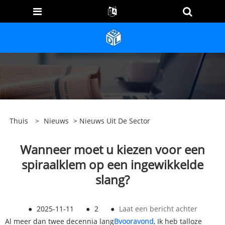
Thuis
>
Nieuws
>
Nieuws Uit De Sector
Wanneer moet u kiezen voor een
spiraalklem op een ingewikkelde
slang?
●
2025-11-11
●
2
●
Laat een bericht achter
Al meer dan twee decennia lang
B
vooravond
, Ik heb talloze