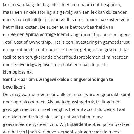
kunt u vandaag de dag misschien een paar cent besparen,
maar een enkele storing als gevolg van een lek kan duizenden
euro's aan uitvaltijd, productverlies en schoonmaakkosten voor
het milieu kosten. De superieure betrouwbaarheid van
een
Beiden
Spiraalvormige klem
draagt ​​direct bij aan een lagere
Total Cost of Ownership. Het is een investering in gemoedsrust
en operationele continuïteit. Ik ben er getuige van geweest dat
faciliteiten terugkerende onderhoudsproblemen elimineerden
door eenvoudigweg over te schakelen naar de juiste
klemoplossing.
Bent u klaar om uw ingewikkelde slangverbindingen te
beveiligen?
De vraag wanneer een spiraalklem moet worden gebruikt, komt
neer op risicobeheer. Als uw toepassing druk, trillingen en
gevolgen met zich meebrengt, is het antwoord duidelijk. Laat
een klein onderdeel niet het punt van falen in uw
geavanceerde systeem zijn. Wij bij
Beiden
hebben jaren besteed
aan het verfijnen van onze klemoplossingen voor de meest