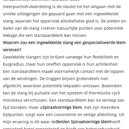
meerpuntsdrukverdeling is de sleutel tot het omgaan met de
unieke uitdagingen die gepaard gaan met een ingewikkelde
slang, waarvan het oppervlak allesbehalve glad is. De pieken en
dalen van de slang creëren natuurlijke punten voor potentiële
lekkage die een standaardklem kan missen.
Waarom zou een ingewikkelde slang een gespecialiseerde klem
vereisen?
Gewikkelde slangen zijn briljant vanwege hun flexibiliteit en
buigradius, maar hun oneffen oppervlak is hun achilleshiel.
Een standaardklem maakt voornamelijk contact met de toppen
van de windingen. De troggen blijven grotendeels niet
afgedicht, waardoor potentiële lekpaden ontstaan. Bovendien
kan de slang bij pulsatie van het systeem of thermische cycli
minutieus verschuiven. Een standaardklem kan na verloop van
tijd losraken, maar a
Spiraalvormige klem
, met zijn meerdere
bijtpunten, zorgt voor een consistente en veilige afdichting. Uit
mijn ervaring is dit waar de
Beiden
Spiraalvormige klem
heeft
consistent beter gepresteerd en biedt een betrouwbaarheid