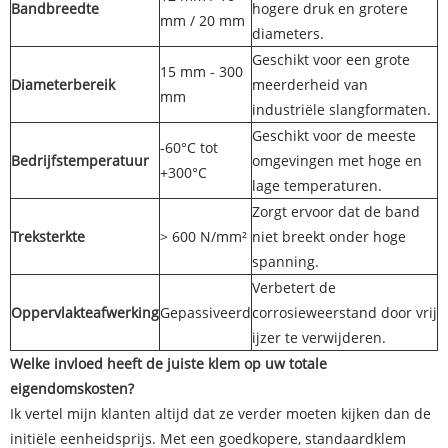
Bandbreedte
hogere druk en grotere
mm / 20 mm
diameters.
Geschikt voor een grote
15 mm - 300
Diameterbereik
meerderheid van
mm
industriële slangformaten.
Geschikt voor de meeste
-60°C tot
Bedrijfstemperatuur
omgevingen met hoge en
+300°C
lage temperaturen.
Zorgt ervoor dat de band
Treksterkte
> 600 N/mm²
niet breekt onder hoge
spanning.
Verbetert de
Oppervlakteafwerking
Gepassiveerd
corrosieweerstand door vrij
ijzer te verwijderen.
Welke invloed heeft de juiste klem op uw totale
eigendomskosten?
Ik vertel mijn klanten altijd dat ze verder moeten kijken dan de
initiële eenheidsprijs. Met een goedkopere, standaardklem